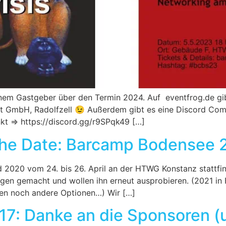
inem Gastgeber über den Termin 2024. Auf eventfrog.de gib
 GmbH, Radolfzell 😉 Außerdem gibt es eine Discord Commun
nkt => https://discord.gg/r9SPqk49 […]
he Date: Barcamp Bodensee 2
020 vom 24. bis 26. April an der HTWG Konstanz stattfin
en gemacht und wollen ihn erneut ausprobieren. (2021 in FN 
üfen noch andere Optionen…) Wir […]
7: Danke an die Sponsoren (