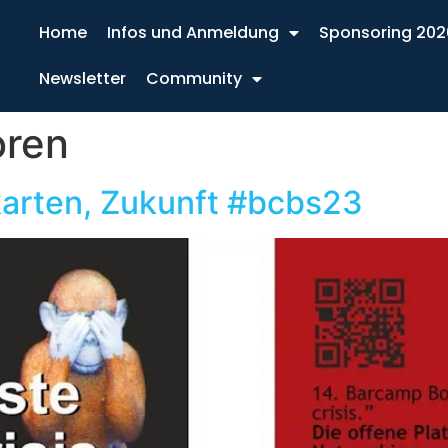
Home
Infos und Anmeldung
Sponsoring 202
Newsletter
Community
oren
tkarten, Zukunft #bcbs23