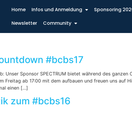
Home
Infos und Anmeldung
Sponsoring 202
Newsletter
Community
ountdown #bcbs17
Vorab: Unser Sponsor SPECTRUM bietet während des ganze
am Freitag ab 17:00 mit dem aufbauen und freuen uns auf Hil
mal einen […]
stik zum #bcbs16