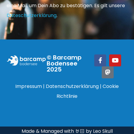
eine Mail, um Dein Abo zu bestätigen. Es gilt unsere
Dateschutzerklärung
.
© Barcamp
Bodensee
2025
Impressum
|
Datenschutzerklärung
|
Cookie
Richtlinie
Made & Managed with 🤘🏻 by Leo Skull