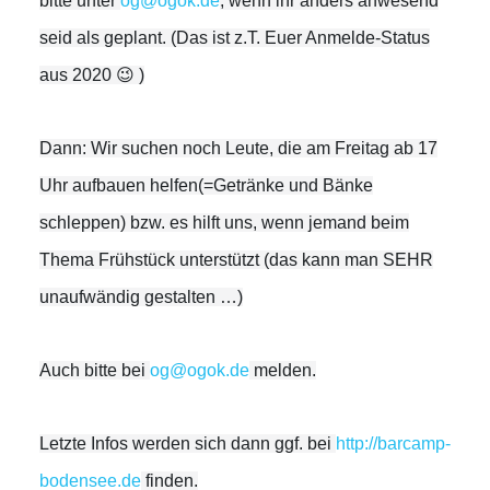
bitte unter
@go
ed.kogo
, wenn ihr anders anwesend
seid als geplant. (Das ist z.T. Euer Anmelde-Status
aus 2020 😉 )
Dann: Wir suchen noch Leute, die am Freitag ab 17
Uhr aufbauen helfen(=Getränke und Bänke
schleppen) bzw. es hilft uns, wenn jemand beim
Thema Frühstück unterstützt (das kann man SEHR
unaufwändig gestalten …)
Auch bitte bei
@go
ed.kogo
melden.
Letzte Infos werden sich dann ggf. bei
http://barcamp-
bodensee.de
finden.