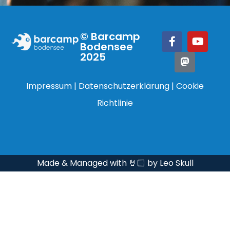
© Barcamp
Bodensee
2025
Impressum
|
Datenschutzerklärung
|
Cookie
Richtlinie
Made & Managed with 🤘🏻 by Leo Skull