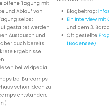
ne offene Tagung mit
te und Ablauf von
Blogbeitrag:
Info
Tagung selbst
Ein
Interview mit 
auf gestaltet werden.
und dem 3. Bar
hen Austausch und
Oft gestellte
Fra
 aber auch bereits
(Bodensee)
krete Ergebnisse
en
esen bei Wikipedia
shops bei Barcamps
rchaus schon Ideen zu
rcamps entstanden,
n.)