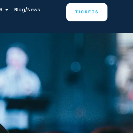
6
Blog/News
TICKETS