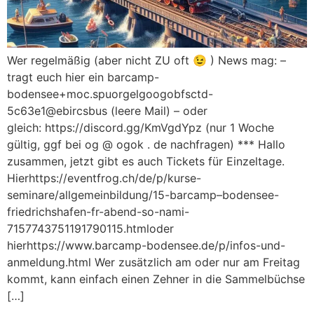
Wer regelmäßig (aber nicht ZU oft 😉 ) News mag: –
tragt euch hier ein barcamp-
bodensee+moc.spuorgelgoogobfsctd-
5c63e1@ebircsbus (leere Mail) – oder
gleich: https://discord.gg/KmVgdYpz (nur 1 Woche
gültig, ggf bei og @ ogok . de nachfragen) *** Hallo
zusammen, jetzt gibt es auch Tickets für Einzeltage.
Hierhttps://eventfrog.ch/de/p/kurse-
seminare/allgemeinbildung/15-barcamp–bodensee-
friedrichshafen-fr-abend-so-nami-
7157743751191790115.htmloder
hierhttps://www.barcamp-bodensee.de/p/infos-und-
anmeldung.html Wer zusätzlich am oder nur am Freitag
kommt, kann einfach einen Zehner in die Sammelbüchse
[…]