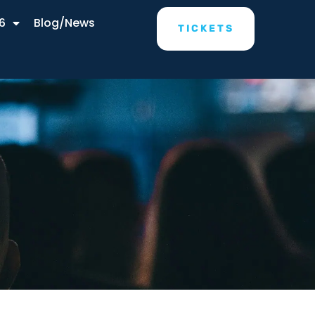
6
Blog/News
TICKETS