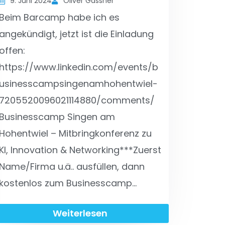
9. Juni 2024
Oliver Gassner
Beim Barcamp habe ich es
angekündigt, jetzt ist die Einladung
offen:
https://www.linkedin.com/events/b
usinesscampsingenamhohentwiel-
7205520096021114880/comments/
Businesscamp Singen am
Hohentwiel – Mitbringkonferenz zu
KI, Innovation & Networking***Zuerst
Name/Firma u.ä.. ausfüllen, dann
kostenlos zum Businesscamp…
Weiterlesen