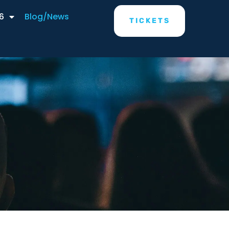
6
Blog/News
TICKETS