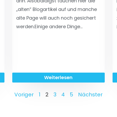
drin. Alsobaldigst tauchen hier die
„alten“ Blogartikel auf und manche
alte Page will auch noch gesichert
werden.Einige andere Dinge…
Weiterlesen
Voriger
1
2
3
4
5
Nächster