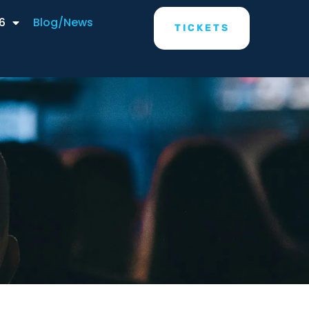
6
Blog/News
TICKETS